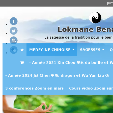
Jum
Lokmane Ben
La sagesse de la tradition pour le bien
MEDECINE CHINOISE
SAGESSES
Q
- Année 2021 Xin Chou 辛丑 du buffle et W
- Année 2024 Jiǎ Chén 甲辰: dragon et Wu Yun Liu Qi
3 conférences Zoom en mars
Cours vidéo Zoom sur 