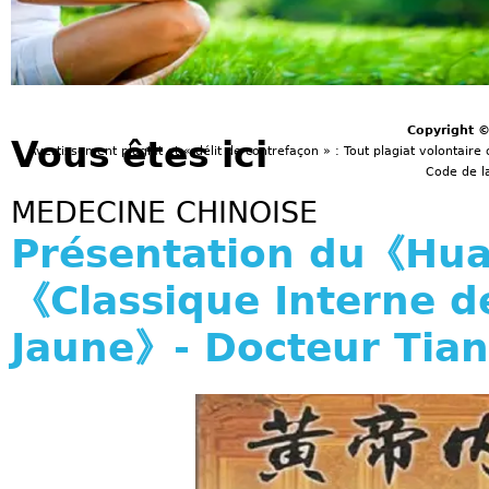
Copyright 
Vous êtes ici
Avertissement plagiat et « délit de contrefaçon » : Tout plagiat volontaire 
Code de la
MEDECINE CHINOISE
Présentation du《Hua
《Classique Interne d
Jaune》- Docteur Tia