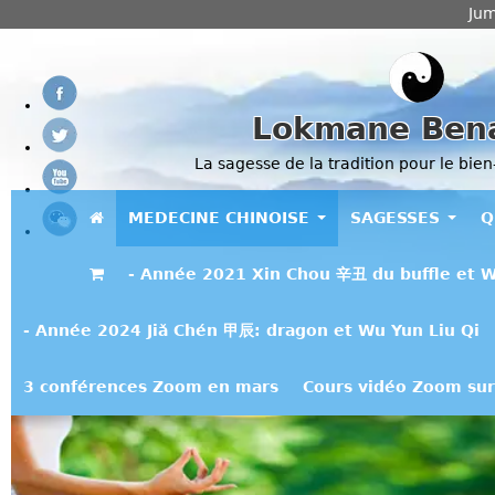
Jum
Lokmane Ben
La sagesse de la tradition pour le bien
MEDECINE CHINOISE
SAGESSES
Q
- Année 2021 Xin Chou 辛丑 du buffle et W
- Année 2024 Jiǎ Chén 甲辰: dragon et Wu Yun Liu Qi
3 conférences Zoom en mars
Cours vidéo Zoom sur 